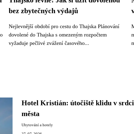
u
Thajsko levně: Jak si užít dovolenou
bez zbytečných výdajů
Nejlevnější období pro cestu do Thajska Plánování
M
to
dovolené do Thajska s omezeným rozpočtem
m
vyžaduje pečlivé zvážení časového...
m
Hotel Kristián: útočiště klidu v srdci
města
Ubytování a hotely