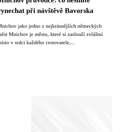
Mnichov průvodce: co nesmíte
vynechat při návštěvě Bavorska
nichov jako jedno z nejkrásnějších německých
ěst Mnichov je město, které si zaslouží zvláštní
ísto v srdci každého cestovatele,...